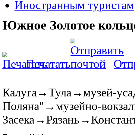
Иностранным туристам
Южное Золотое кольцо
Печатать
Отп
Калуга→Тула→музей-усадь
Поляна"→музейно-вокзал
Засека→Рязань→Констан