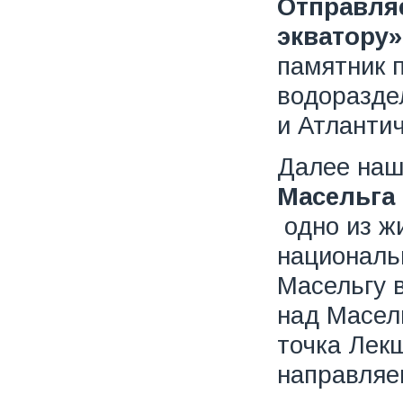
Отправля
экватору»
памятник 
водоразде
и Атлантич
Далее наш
Масельга
одно из ж
национальн
Масельгу 
над Масел
точка Лекш
направляе