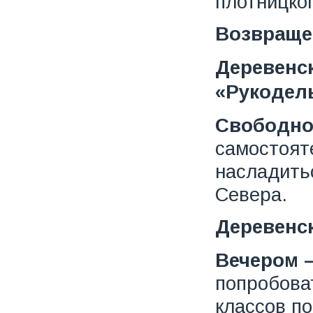
плотницко
Возвраще
Деревенс
«Рукодель
Свободно
самостоят
насладить
Севера.
Деревенск
Вечером –
попробова
классов п