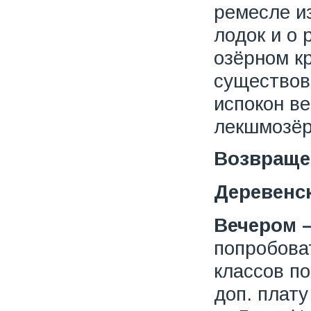
ремесле и
лодок и о
озёрном кр
существова
испокон в
лекшмозёр
Возвраще
Деревенск
Вечером –
попробова
классов п
доп. плату