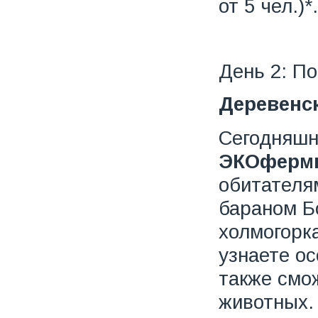
от 5 чел.)*.
День 2: По
Деревенск
Сегодняшн
ЭКОфермы
обитателя
бараном Б
холмогорк
узнаете ос
также смо
животных.