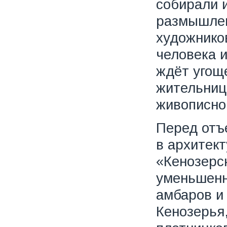
собирали и
размышлен
художников
человека 
ждёт угощ
жительниц
живописно
Перед отъ
в архитек
«Кенозерс
уменьшенн
амбаров и
Кенозерья