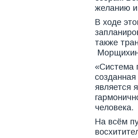
желанию и 
В ходе эт
запланиро
также тра
Морщихин
«Система 
созданная 
является 
гармоничн
человека.
На всём п
восхитите