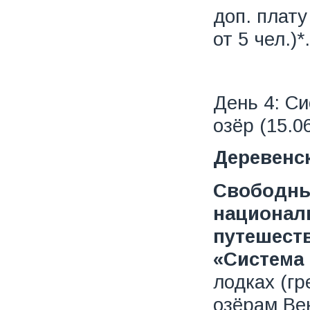
доп. плату
от 5 чел.)*.
День 4: С
озёр (15.0
Деревенск
Свободны
национал
путешеств
«Система 
лодках (гр
озёрам Ве