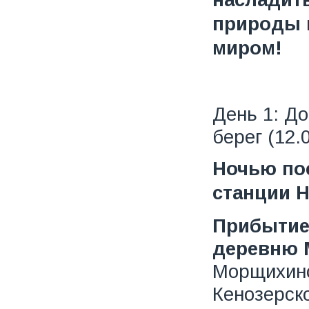
природы 
миром!
День 1: Д
берег (12.
Ночью пос
станции 
Прибытие
деревню 
Морщихинс
Кенозерско