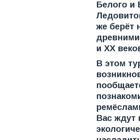
Белого и 
Ледовитог
же берёт 
древними 
и XX веко
В этом ту
возникно
пообщает
познакоми
ремёслам
Вас ждут
экологиче
насладит