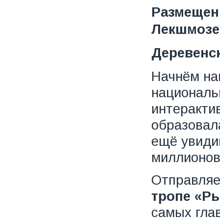
Размещени
Лекшмозе
Деревенск
Начнём на
националь
интерактив
образовала
ещё увидим
миллионов
Отправля
тропе «Р
самых гла