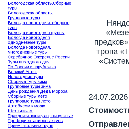
Вологодская область.Сборные
туры
Вологодская область.
Групповые туры
Нянд
Вологда новогодняя, сборные
туры
«Мезе
Вологда новогодняя группы
Вологда новогодняя
предков
однодневные туры
Вологда новогодняя,
тропа «
многодневные туры
Серебряное Ожерелье России
«Систем
Туры выходного дня
По России и зарубежью
Великий Устюг
Новогодние туры
Сборные туры зима
Групповые туры зима
День рождения Деда Мороза
24.07.2026
Сборные туры лето
Групповые туры лето
Автобусом к морю
Стоимость
Школьникам
Праздники, каникулы, выпускные
Профориентационные туры
Отправле
Приём школьных групп