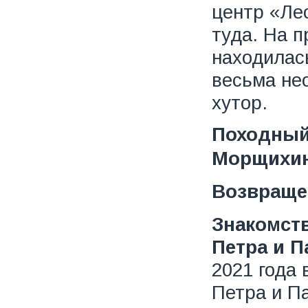
центр «Ле
туда. На п
находилас
весьма не
хутор.
Походный 
Морщихин
Возвраще
Знакомст
Петра и П
2021 года 
Петра и П