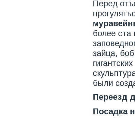
Перед отъ
прогулять
муравейн
более ста 
заповедно
зайца, бо
гигантских
скульптур
были созд
Переезд д
Посадка н