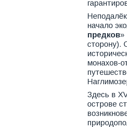
гарантиро
Неподалёк
начало эк
предков
»
сторону). 
историческ
монахов-о
путешеств
Наглимозе
Здесь в X
острове с
возникнов
природопо