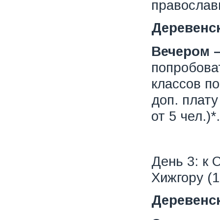
православ
Деревенск
Вечером –
попробова
классов п
доп. плату
от 5 чел.)*.
День 3: к 
Хижгору (1
Деревенск