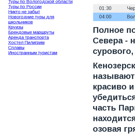
Туры по Вологодской области
Туры по России
01:30
Чер
Никто не забыт
Новогодние туры для
04:00
Вол
школьников
Круизы
Полное по
Брендовые маршруты
Аренда транспорта
Севера - 
Хостел Пилигрим
Сплавы
сурового,
Иностранным туристам
Кенозерс
называют 
красиво и
убедитьс
часть Пар
находитс
озовая гр