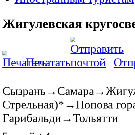
Жигулевская кругосв
Печатать
Отп
Сызрань→Самара→Жигулё
Стрельная)*→Попова гор
Гарибальди→Тольятти