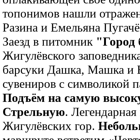
топонимов нашли отражен
Разина и Емельяна Пугачё
Заезд в питомник
"Город 
Жигулёвского заповедника
барсуки Дашка, Машка и 
сувениров с символикой п
Подъём на самую высоку
Стрельную
. Легендарная
Жигулёвских гор.
Неболь
маршруте встретим «Черто