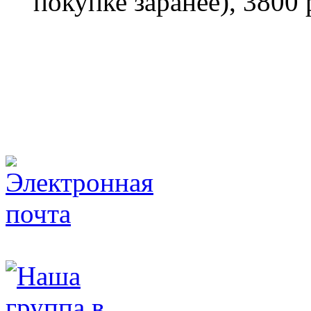
покупке заранее), 3800 
turclub_piligrim@mail.ru